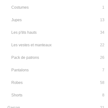
Costumes
1
Jupes
13
Les p'tits hauts
34
Les vestes et manteaux
22
Pack de patrons
26
Pantalons
7
Robes
58
Shorts
8
Garçon
21