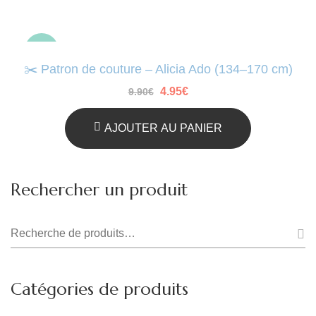
-50%
✂️ Patron de couture – Alicia Ado (134–170 cm)
Le
Le
4.95
€
9.90
€
prix
prix
initial
actuel
était :
est :
AJOUTER AU PANIER
9.90€.
4.95€.
Rechercher un produit
Recherche
pour :
Catégories de produits