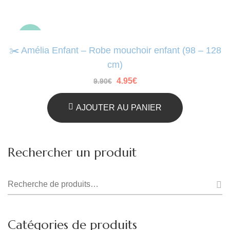
-50%
✂️ Amélia Enfant – Robe mouchoir enfant (98 – 128
cm)
Le
Le
4.95
€
9.90
€
prix
prix
initial
actuel
était :
est :
AJOUTER AU PANIER
9.90€.
4.95€.
Rechercher un produit
Recherche
pour :
Catégories de produits