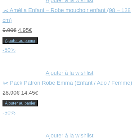
Ajouter à la wishlist
✂️ Amélia Enfant – Robe mouchoir enfant (98 – 128
cm)
Le
Le
9.90
€
4.95
€
prix
prix
Ajouter au panier
initial
actuel
-50%
était :
est :
9.90€.
4.95€.
Ajouter à la wishlist
✂️ Pack Patron Robe Emma (Enfant / Ado / Femme)
Le
Le
28.90
€
14.45
€
prix
prix
Ajouter au panier
initial
actuel
-50%
était :
est :
28.90€.
14.45€.
Ajouter à la wishlist