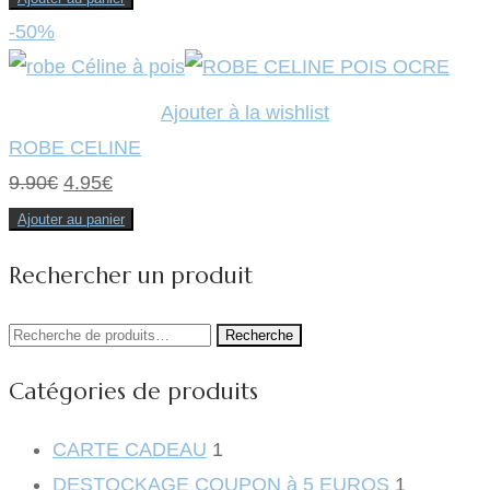
initial
actuel
-50%
était :
est :
9.90€.
4.95€.
Ajouter à la wishlist
ROBE CELINE
Le
Le
9.90
€
4.95
€
prix
prix
Ajouter au panier
initial
actuel
Rechercher un produit
était :
est :
9.90€.
4.95€.
Recherche
Recherche
pour :
Catégories de produits
CARTE CADEAU
1
DESTOCKAGE COUPON à 5 EUROS
1