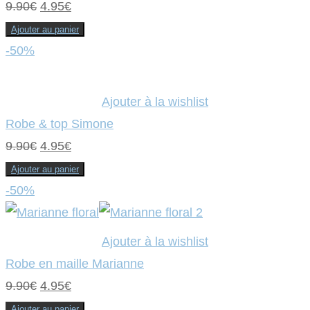
Le
Le
9.90
€
4.95
€
prix
prix
Ajouter au panier
initial
actuel
-50%
était :
est :
9.90€.
4.95€.
Ajouter à la wishlist
Robe & top Simone
Le
Le
9.90
€
4.95
€
prix
prix
Ajouter au panier
initial
actuel
-50%
était :
est :
9.90€.
4.95€.
Ajouter à la wishlist
Robe en maille Marianne
Le
Le
9.90
€
4.95
€
prix
prix
Ajouter au panier