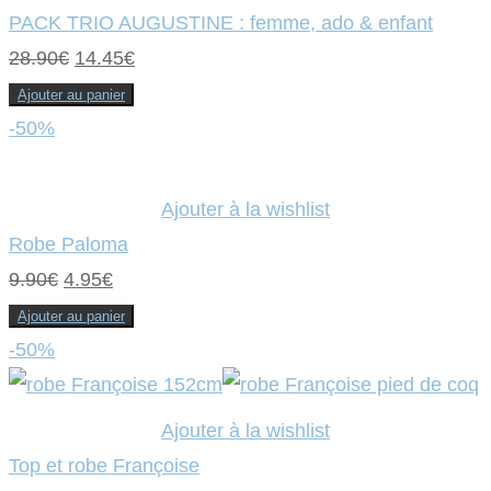
PACK TRIO AUGUSTINE : femme, ado & enfant
Le
Le
28.90
€
14.45
€
prix
prix
Ajouter au panier
initial
actuel
-50%
était :
est :
28.90€.
14.45€.
Ajouter à la wishlist
Robe Paloma
Le
Le
9.90
€
4.95
€
prix
prix
Ajouter au panier
initial
actuel
-50%
était :
est :
9.90€.
4.95€.
Ajouter à la wishlist
Top et robe Françoise