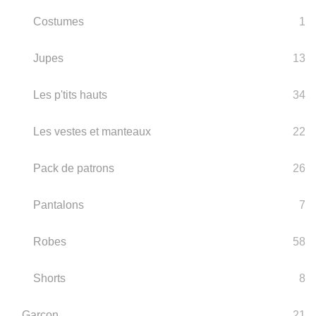
Costumes
1
Jupes
13
Les p'tits hauts
34
Les vestes et manteaux
22
Pack de patrons
26
Pantalons
7
Robes
58
Shorts
8
Garçon
21