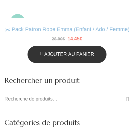
-50%
✂️ Pack Patron Robe Emma (Enfant / Ado / Femme)
Le
Le
14.45
€
28.90
€
prix
prix
initial
actuel
était :
est :
AJOUTER AU PANIER
28.90€.
14.45€.
Rechercher un produit
Recherche
pour :
Catégories de produits