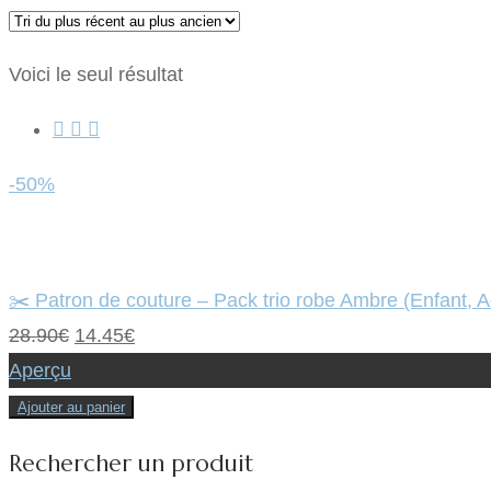
Voici le seul résultat
-50%
✂️ Patron de couture – Pack trio robe Ambre (Enfant,
Le
Le
28.90
€
14.45
€
prix
prix
Aperçu
initial
actuel
Ajouter au panier
était :
est :
Rechercher un produit
28.90€.
14.45€.