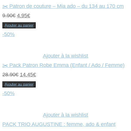
✂️ Patron de couture – Mia ado – du 134 au 170 cm
Le
Le
9.90
€
4.95
€
prix
prix
Ajouter au panier
initial
actuel
-50%
était :
est :
9.90€.
4.95€.
Ajouter à la wishlist
✂️ Pack Patron Robe Emma (Enfant / Ado / Femme)
Le
Le
28.90
€
14.45
€
prix
prix
Ajouter au panier
initial
actuel
-50%
était :
est :
28.90€.
14.45€.
Ajouter à la wishlist
PACK TRIO AUGUSTINE : femme, ado & enfant