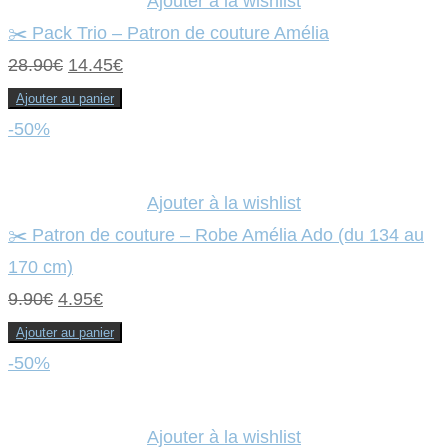
Ajouter à la wishlist
✂️ Pack Trio – Patron de couture Amélia
Le
Le
28.90
€
14.45
€
prix
prix
Ajouter au panier
initial
actuel
-50%
était :
est :
28.90€.
14.45€.
Ajouter à la wishlist
✂️ Patron de couture – Robe Amélia Ado (du 134 au
170 cm)
Le
Le
9.90
€
4.95
€
prix
prix
Ajouter au panier
initial
actuel
-50%
était :
est :
9.90€.
4.95€.
Ajouter à la wishlist