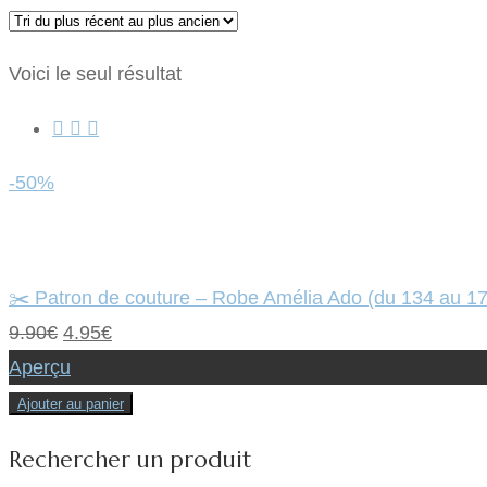
Voici le seul résultat
-50%
✂️ Patron de couture – Robe Amélia Ado (du 134 au 1
Le
Le
9.90
€
4.95
€
prix
prix
Aperçu
initial
actuel
Ajouter au panier
était :
est :
Rechercher un produit
9.90€.
4.95€.