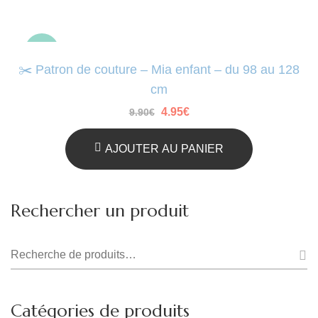
-50%
✂️ Patron de couture – Mia enfant – du 98 au 128
cm
Le
Le
4.95
€
9.90
€
prix
prix
initial
actuel
était :
est :
AJOUTER AU PANIER
9.90€.
4.95€.
Rechercher un produit
Recherche
pour :
Catégories de produits