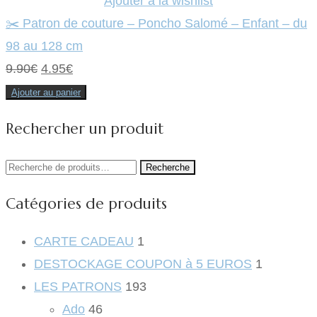
Ajouter à la wishlist
✂️ Patron de couture – Poncho Salomé – Enfant – du
98 au 128 cm
Le
Le
9.90
€
4.95
€
prix
prix
Ajouter au panier
initial
actuel
Rechercher un produit
était :
est :
9.90€.
4.95€.
Recherche
Recherche
pour :
Catégories de produits
CARTE CADEAU
1
DESTOCKAGE COUPON à 5 EUROS
1
LES PATRONS
193
Ado
46