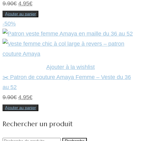
Le
Le
9.90
€
4.95
€
prix
prix
Ajouter au panier
initial
actuel
-50%
était :
est :
9.90€.
4.95€.
Ajouter à la wishlist
✂️ Patron de couture Amaya Femme – Veste du 36
au 52
Le
Le
9.90
€
4.95
€
prix
prix
Ajouter au panier
initial
actuel
Rechercher un produit
était :
est :
9.90€.
4.95€.
Recherche