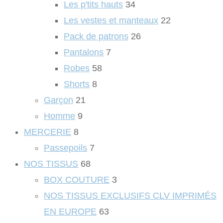
Les p'tits hauts
34
Les vestes et manteaux
22
Pack de patrons
26
Pantalons
7
Robes
58
Shorts
8
Garçon
21
Homme
9
MERCERIE
8
Passepoils
7
NOS TISSUS
68
BOX COUTURE
3
NOS TISSUS EXCLUSIFS CLV IMPRIMÉS
EN EUROPE
63