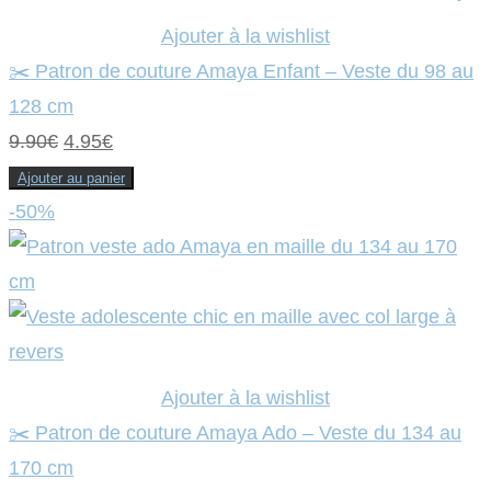
Ajouter à la wishlist
✂️ Patron de couture Amaya Enfant – Veste du 98 au
128 cm
Le
Le
9.90
€
4.95
€
prix
prix
Ajouter au panier
initial
actuel
-50%
était :
est :
9.90€.
4.95€.
Ajouter à la wishlist
✂️ Patron de couture Amaya Ado – Veste du 134 au
170 cm