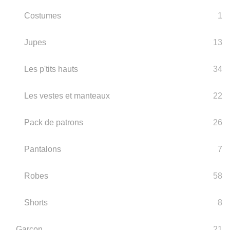
Costumes
1
Jupes
13
Les p'tits hauts
34
Les vestes et manteaux
22
Pack de patrons
26
Pantalons
7
Robes
58
Shorts
8
Garçon
21