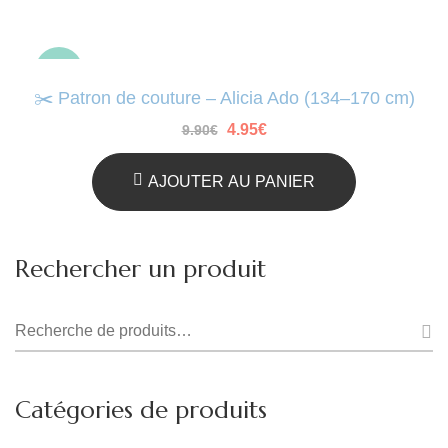
-50%
✂️ Patron de couture – Alicia Ado (134–170 cm)
Le
Le
4.95
€
9.90
€
prix
prix
initial
actuel
était :
est :
AJOUTER AU PANIER
9.90€.
4.95€.
Rechercher un produit
Recherche
pour :
Catégories de produits