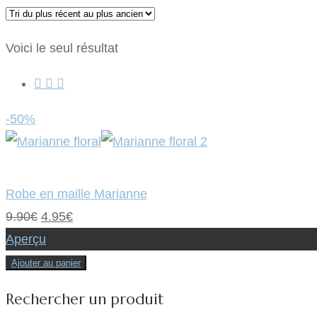
Voici le seul résultat
-50%
Robe en maille Marianne
Le
Le
9.90
€
4.95
€
prix
prix
Aperçu
initial
actuel
Ajouter au panier
était :
est :
Rechercher un produit
9.90€.
4.95€.