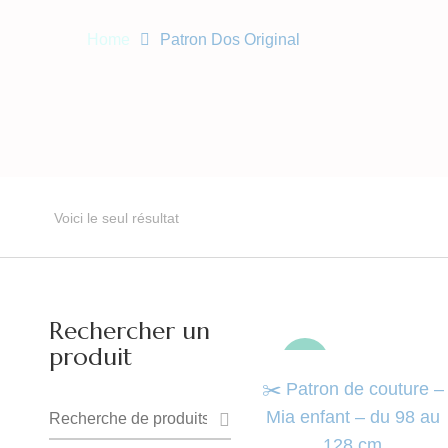
Home
Patron Dos Original
Voici le seul résultat
Rechercher un
produit
-50%
✂️ Patron de couture –
Recherche
Mia enfant – du 98 au
128 cm
pour :