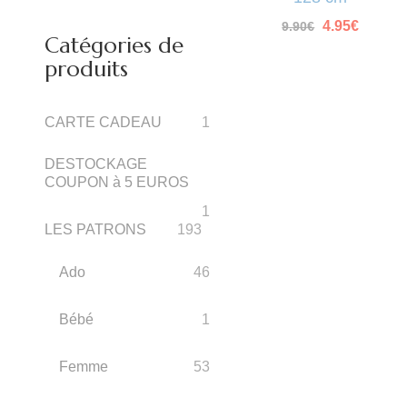
Le
Le
4.95
€
9.90
€
Catégories de
prix
prix
initial
actuel
produits
était :
est :
9.90€.
4.95€.
CARTE CADEAU
1
DESTOCKAGE
COUPON à 5 EUROS
1
LES PATRONS
193
Ado
46
Bébé
1
Femme
53