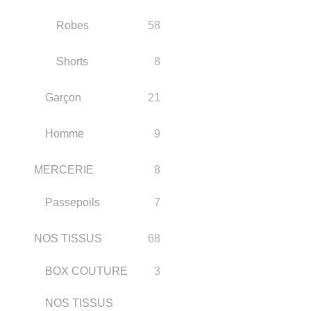
Robes
58
Shorts
8
Garçon
21
Homme
9
MERCERIE
8
Passepoils
7
NOS TISSUS
68
BOX COUTURE
3
NOS TISSUS