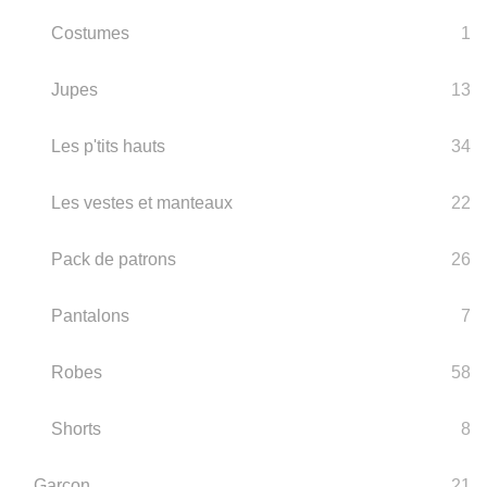
Costumes
1
Jupes
13
Les p'tits hauts
34
Les vestes et manteaux
22
Pack de patrons
26
Pantalons
7
Robes
58
Shorts
8
Garçon
21