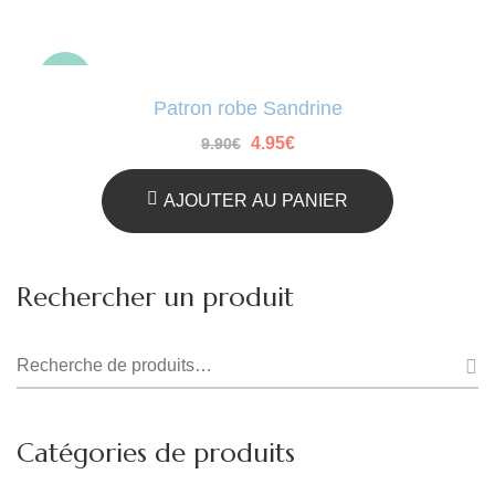
-50%
Patron robe Sandrine
hot
Le
Le
4.95
€
9.90
€
prix
prix
initial
actuel
était :
est :
AJOUTER AU PANIER
9.90€.
4.95€.
Rechercher un produit
Recherche
pour :
Catégories de produits