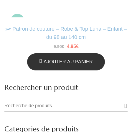
-50%
✂️ Patron de couture – Robe & Top Luna – Enfant –
du 98 au 140 cm
Le
Le
4.95
€
9.90
€
prix
prix
initial
actuel
était :
est :
AJOUTER AU PANIER
9.90€.
4.95€.
Rechercher un produit
Recherche
pour :
Catégories de produits