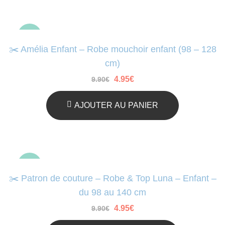
ré
au
-50%
pl
✂️ Amélia Enfant – Robe mouchoir enfant (98 – 128
an
cm)
Le
Le
4.95
€
9.90
€
prix
prix
initial
actuel
était :
est :
AJOUTER AU PANIER
9.90€.
4.95€.
-50%
✂️ Patron de couture – Robe & Top Luna – Enfant –
du 98 au 140 cm
Le
Le
4.95
€
9.90
€
prix
prix
initial
actuel