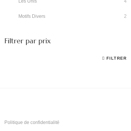
Les Unis
4
Motifs Divers
2
Filtrer par prix
FILTRER
Pr
Pr
m
m
Politique de confidentialité