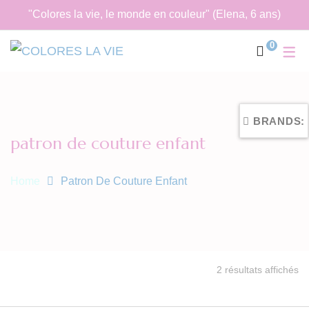
"Colores la vie, le monde en couleur" (Elena, 6 ans)
0
BRANDS:
patron de couture enfant
Home
Patron De Couture Enfant
Tr
2 résultats affichés
du
pl