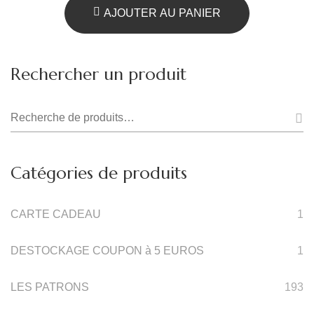
était :
est :
AJOUTER AU PANIER
9.90€.
4.95€.
Rechercher un produit
Recherche
pour :
Catégories de produits
CARTE CADEAU
1
DESTOCKAGE COUPON à 5 EUROS
1
LES PATRONS
193