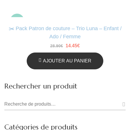
-50%
✂️ Pack Patron de couture – Trio Luna – Enfant /
Ado / Femme
Le
Le
14.45
€
28.90
€
prix
prix
initial
actuel
était :
est :
AJOUTER AU PANIER
28.90€.
14.45€.
Rechercher un produit
Recherche
pour :
Catégories de produits