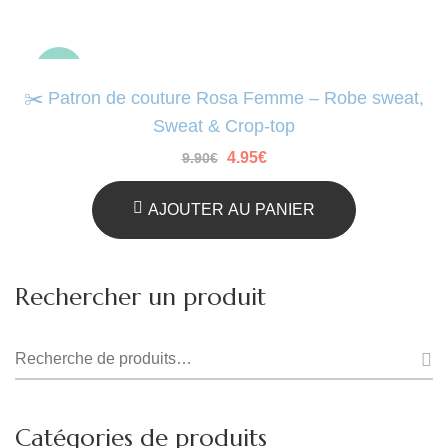
-50%
✂️ Patron de couture Rosa Femme – Robe sweat,
Sweat & Crop-top
Le
Le
4.95
€
9.90
€
prix
prix
initial
actuel
était :
est :
AJOUTER AU PANIER
9.90€.
4.95€.
Rechercher un produit
Recherche
pour :
Catégories de produits