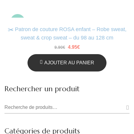
-50%
✂️ Patron de couture ROSA enfant – Robe sweat,
sweat & crop sweat – du 98 au 128 cm
Le
Le
4.95
€
9.90
€
prix
prix
initial
actuel
était :
est :
AJOUTER AU PANIER
9.90€.
4.95€.
Rechercher un produit
Recherche
pour :
Catégories de produits