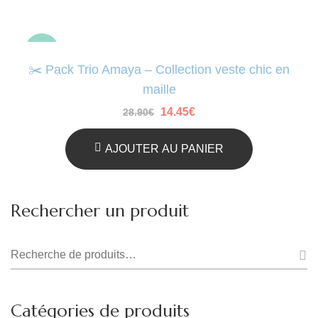
-50%
✂️ Pack Trio Amaya – Collection veste chic en
maille
Le
Le
14.45
€
28.90
€
prix
prix
initial
actuel
était :
est :
AJOUTER AU PANIER
28.90€.
14.45€.
Rechercher un produit
Recherche
pour :
Catégories de produits