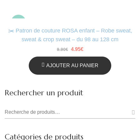
-50%
✂️ Patron de couture ROSA enfant – Robe sweat,
sweat & crop sweat – du 98 au 128 cm
Le
4.95
€
Le
9.90
€
prix
prix
initial
actuel
était :
est :
AJOUTER AU PANIER
9.90€.
4.95€.
Rechercher un produit
Recherche
pour :
Catégories de produits