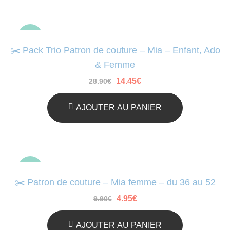
ré
au
-50%
pl
✂️ Pack Trio Patron de couture – Mia – Enfant, Ado
an
& Femme
Le
Le
14.45
€
28.90
€
prix
prix
initial
actuel
était :
est :
AJOUTER AU PANIER
28.90€.
14.45€.
-50%
✂️ Patron de couture – Mia femme – du 36 au 52
Le
Le
4.95
€
9.90
€
prix
prix
initial
actuel
était :
est :
AJOUTER AU PANIER