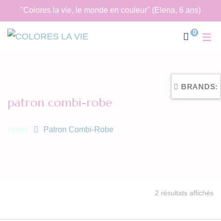
"Colores la vie, le monde en couleur" (Elena, 6 ans)
0
BRANDS:
patron combi-robe
Home
Patron Combi-Robe
Tr
2 résultats affichés
du
pl