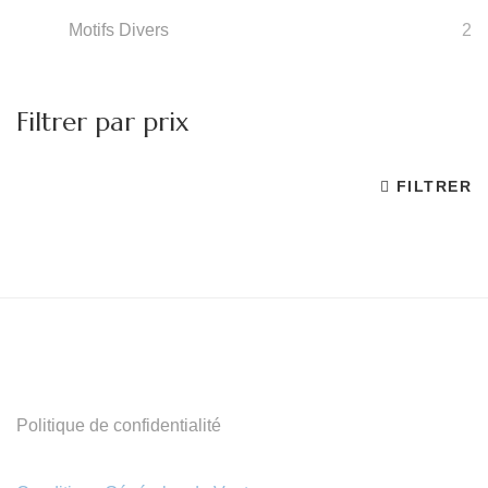
Motifs Divers
2
Filtrer par prix
FILTRER
Pr
Pr
m
m
Politique de confidentialité