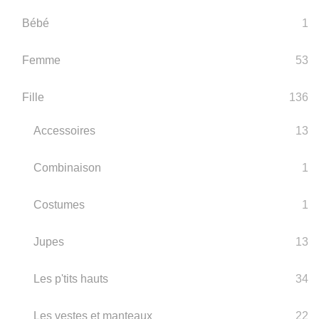
Bébé
1
Femme
53
Fille
136
Accessoires
13
Combinaison
1
Costumes
1
Jupes
13
Les p'tits hauts
34
Les vestes et manteaux
22