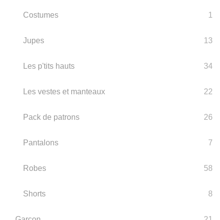
Costumes
1
Jupes
13
Les p'tits hauts
34
Les vestes et manteaux
22
Pack de patrons
26
Pantalons
7
Robes
58
Shorts
8
Garçon
21