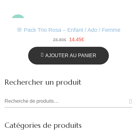
-50%
🌸 Pack Trio Rosa – Enfant / Ado / Femme
Le
Le
14.45
€
28.90
€
prix
prix
initial
actuel
était :
est :
AJOUTER AU PANIER
28.90€.
14.45€.
Rechercher un produit
Recherche
pour :
Catégories de produits