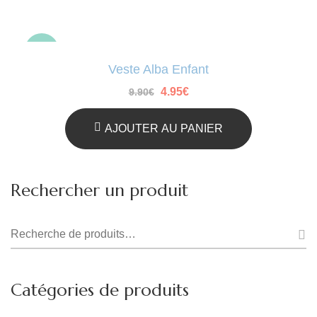
-50%
Veste Alba Enfant
Le
Le
4.95
€
9.90
€
prix
prix
initial
actuel
était :
est :
AJOUTER AU PANIER
9.90€.
4.95€.
Rechercher un produit
Recherche
pour :
Catégories de produits