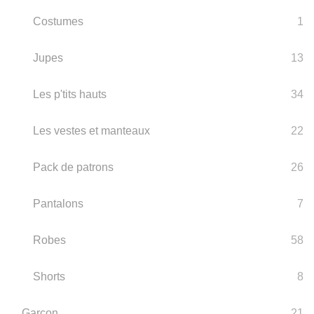
Costumes
1
Jupes
13
Les p'tits hauts
34
Les vestes et manteaux
22
Pack de patrons
26
Pantalons
7
Robes
58
Shorts
8
Garçon
21