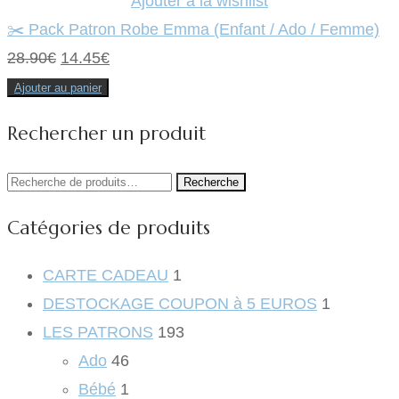
Ajouter à la wishlist
✂️ Pack Patron Robe Emma (Enfant / Ado / Femme)
Le
Le
28.90
€
14.45
€
prix
prix
Ajouter au panier
initial
actuel
Rechercher un produit
était :
est :
28.90€.
14.45€.
Recherche
Recherche
pour :
Catégories de produits
CARTE CADEAU
1
DESTOCKAGE COUPON à 5 EUROS
1
LES PATRONS
193
Ado
46
Bébé
1