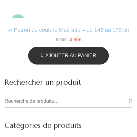
-50%
✂️ Patron de couture Maé ado – du 146 au 170 cm
Le
Le
4.95
€
9.90
€
prix
prix
initial
actuel
était :
est :
AJOUTER AU PANIER
9.90€.
4.95€.
Rechercher un produit
Recherche
pour :
Catégories de produits