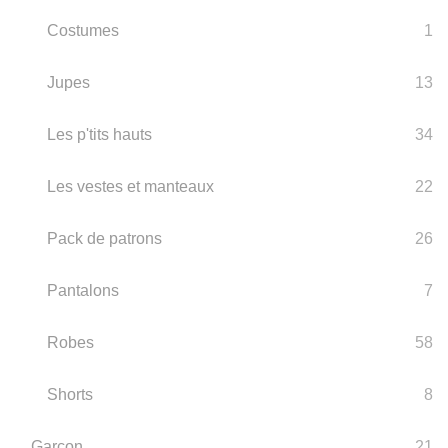
Costumes
1
Jupes
13
Les p'tits hauts
34
Les vestes et manteaux
22
Pack de patrons
26
Pantalons
7
Robes
58
Shorts
8
Garçon
21