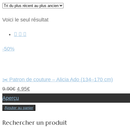
Voici le seul résultat
-50%
✂️ Patron de couture – Alicia Ado (134–170 cm)
Le
Le
9.90
€
4.95
€
prix
prix
Aperçu
initial
actuel
Ajouter au panier
était :
est :
Rechercher un produit
9.90€.
4.95€.