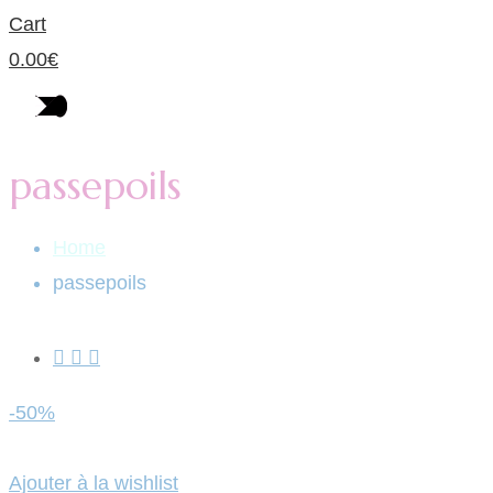
Cart
0.00
€
passepoils
Home
passepoils
-50%
Ajouter à la wishlist