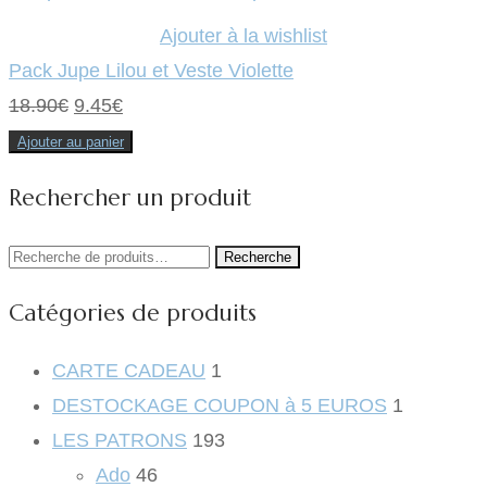
Ajouter à la wishlist
Pack Jupe Lilou et Veste Violette
Le
Le
18.90
€
9.45
€
prix
prix
Ajouter au panier
initial
actuel
Rechercher un produit
était :
est :
18.90€.
9.45€.
Recherche
Recherche
pour :
Catégories de produits
CARTE CADEAU
1
DESTOCKAGE COUPON à 5 EUROS
1
LES PATRONS
193
Ado
46