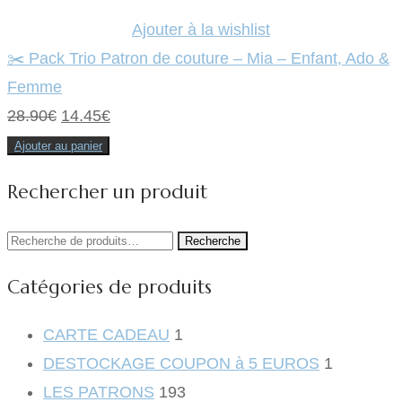
Ajouter à la wishlist
✂️ Pack Trio Patron de couture – Mia – Enfant, Ado &
Femme
Le
Le
28.90
€
14.45
€
prix
prix
Ajouter au panier
initial
actuel
Rechercher un produit
était :
est :
28.90€.
14.45€.
Recherche
Recherche
pour :
Catégories de produits
CARTE CADEAU
1
DESTOCKAGE COUPON à 5 EUROS
1
LES PATRONS
193