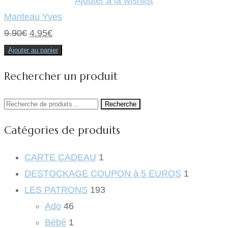
Ajouter à la wishlist
Manteau Yves
Le
Le
9.90
€
4.95
€
prix
prix
Ajouter au panier
initial
actuel
Rechercher un produit
était :
est :
9.90€.
4.95€.
Recherche
Recherche
pour :
Catégories de produits
CARTE CADEAU
1
DESTOCKAGE COUPON à 5 EUROS
1
LES PATRONS
193
Ado
46
Bébé
1