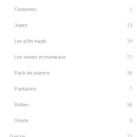
Costumes
1
Jupes
13
Les p'tits hauts
34
Les vestes et manteaux
22
Pack de patrons
26
Pantalons
7
Robes
58
Shorts
8
Garçon
21