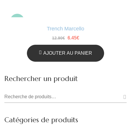
-50%
Trench Marcello
Le
Le
6.45
€
12.90
€
prix
prix
initial
actuel
était :
est :
AJOUTER AU PANIER
12.90€.
6.45€.
Rechercher un produit
Recherche
pour :
Catégories de produits