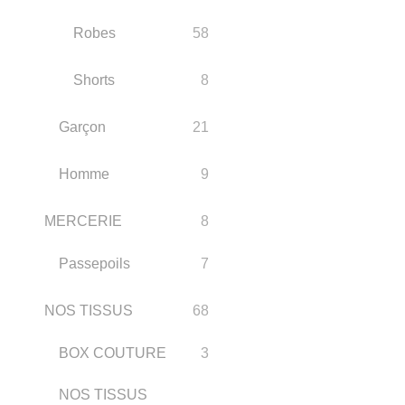
Robes
58
Shorts
8
Garçon
21
Homme
9
MERCERIE
8
Passepoils
7
NOS TISSUS
68
BOX COUTURE
3
NOS TISSUS