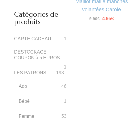
Maillot maille manches
volantées Carole
Catégories de
Le
Le
4.95
€
9.90
€
produits
prix
prix
initial
actuel
était :
est :
9.90€.
4.95€.
CARTE CADEAU
1
DESTOCKAGE
COUPON à 5 EUROS
1
LES PATRONS
193
Ado
46
Bébé
1
Femme
53