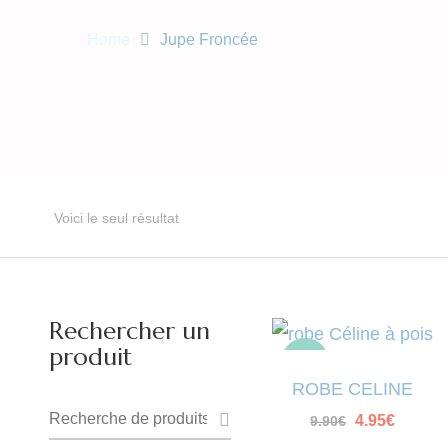
Home
Jupe Froncée
Voici le seul résultat
Rechercher un
produit
-50%
ROBE CELINE
Recherche
Le
4.95
€
Le
9.90
€
prix
prix