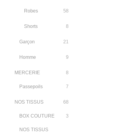
Robes
58
Shorts
8
Garçon
21
Homme
9
MERCERIE
8
Passepoils
7
NOS TISSUS
68
BOX COUTURE
3
NOS TISSUS