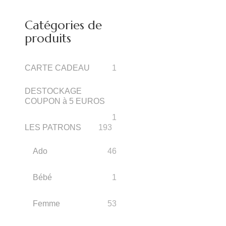
pour :
initial
actuel
était :
est :
9.90€.
4.95€.
Catégories de
produits
CARTE CADEAU
1
DESTOCKAGE
COUPON à 5 EUROS
1
LES PATRONS
193
Ado
46
Bébé
1
Femme
53