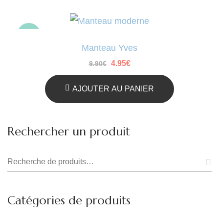
-50%
Manteau Yves
Le
Le
4.95
€
9.90
€
prix
prix
initial
actuel
était :
est :
AJOUTER AU PANIER
9.90€.
4.95€.
Rechercher un produit
Recherche
pour :
Catégories de produits