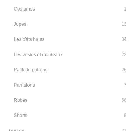
Costumes
1
Jupes
13
Les p'tits hauts
34
Les vestes et manteaux
22
Pack de patrons
26
Pantalons
7
Robes
58
Shorts
8
Garçon
21