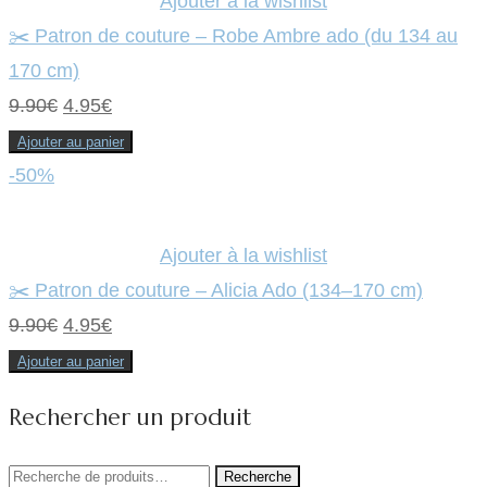
Ajouter à la wishlist
✂️ Patron de couture – Robe Ambre ado (du 134 au
170 cm)
Le
Le
9.90
€
4.95
€
prix
prix
Ajouter au panier
initial
actuel
-50%
était :
est :
9.90€.
4.95€.
Ajouter à la wishlist
✂️ Patron de couture – Alicia Ado (134–170 cm)
Le
Le
9.90
€
4.95
€
prix
prix
Ajouter au panier
initial
actuel
Rechercher un produit
était :
est :
9.90€.
4.95€.
Recherche
Recherche