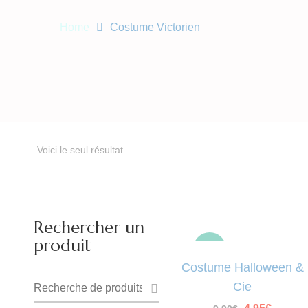
Home
Costume Victorien
Voici le seul résultat
Rechercher un
produit
-50%
Costume Halloween &
Recherche
Cie
pour :
Le
Le