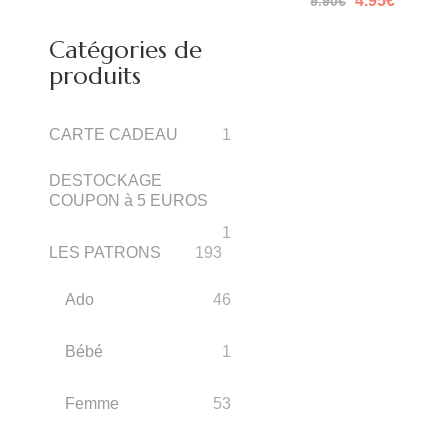
4.95
€
9.90
€
prix
prix
initial
actuel
Catégories de
était :
est :
9.90€.
4.95€.
produits
CARTE CADEAU
1
DESTOCKAGE
COUPON à 5 EUROS
1
LES PATRONS
193
Ado
46
Bébé
1
Femme
53