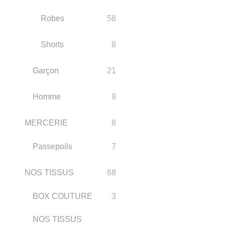
Robes
58
Shorts
8
Garçon
21
Homme
9
MERCERIE
8
Passepoils
7
NOS TISSUS
68
BOX COUTURE
3
NOS TISSUS