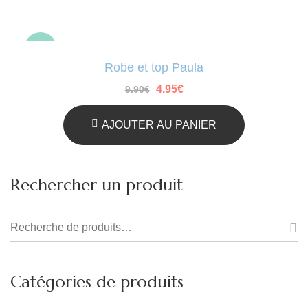
-50%
Robe et top Paula
Le
Le
4.95
€
9.90
€
prix
prix
initial
actuel
était :
est :
AJOUTER AU PANIER
9.90€.
4.95€.
Rechercher un produit
Recherche
pour :
Catégories de produits