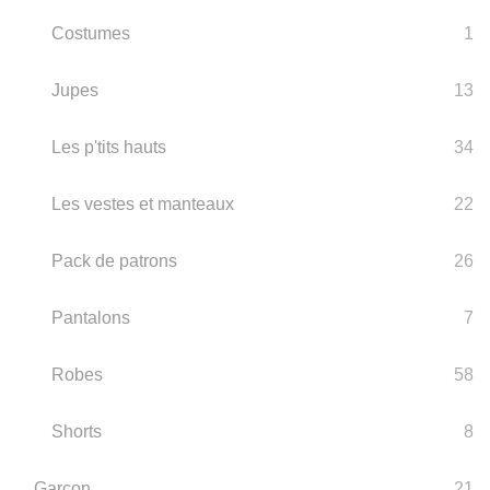
Costumes
1
Jupes
13
Les p'tits hauts
34
Les vestes et manteaux
22
Pack de patrons
26
Pantalons
7
Robes
58
Shorts
8
Garçon
21