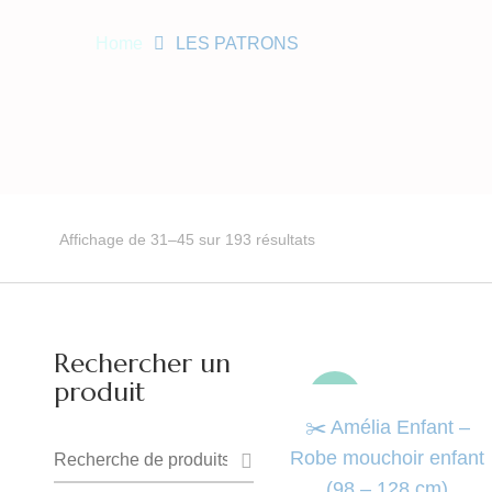
Home
LES PATRONS
Trié
Affichage de 31–45 sur 193 résultats
du
plus
récent
Rechercher un
au
produit
-50%
plus
ancien
✂️ Amélia Enfant –
Recherche
Robe mouchoir enfant
(98 – 128 cm)
pour :