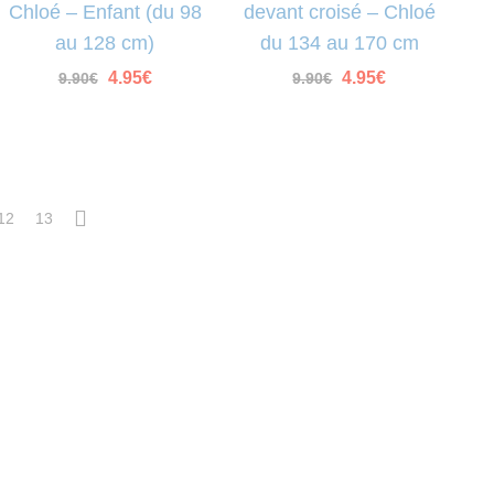
Chloé – Enfant (du 98
devant croisé – Chloé
au 128 cm)
du 134 au 170 cm
Le
Le
Le
Le
4.95
€
4.95
€
9.90
€
9.90
€
prix
prix
prix
prix
initial
actuel
initial
actuel
était :
est :
était :
est :
9.90€.
4.95€.
9.90€.
4.95€.
12
13