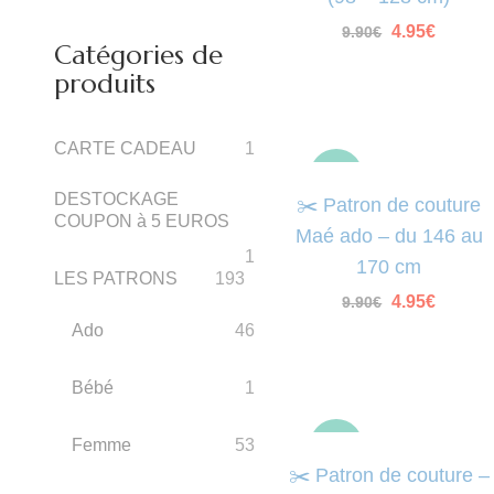
Le
Le
4.95
€
9.90
€
Catégories de
prix
prix
initial
actuel
produits
était :
est :
9.90€.
4.95€.
CARTE CADEAU
1
-50%
DESTOCKAGE
✂️ Patron de couture
COUPON à 5 EUROS
Maé ado – du 146 au
1
170 cm
LES PATRONS
193
Le
Le
4.95
€
9.90
€
prix
prix
Ado
46
initial
actuel
était :
est :
9.90€.
4.95€.
Bébé
1
-50%
Femme
53
✂️ Patron de couture –