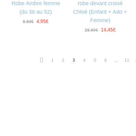
Robe Ambre femme
robe devant croisé
(du 36 au 52)
Chloé (Enfant + Ado +
Femme)
Le
Le
4.95
€
9.90
€
prix
prix
Le
Le
14.45
€
28.90
€
initial
actuel
prix
prix
était :
est :
initial
actuel
9.90€.
4.95€.
était :
est :
28.90€.
14.45€.
1
2
3
4
5
6
…
11