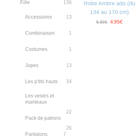
Fille
136
Robe Ambre ado (du
134 au 170 cm)
Accessoires
13
Le
Le
4.95
€
9.90
€
prix
prix
initial
actuel
Combinaison
1
était :
est :
9.90€.
4.95€.
Costumes
1
Jupes
13
Les p'tits hauts
34
Les vestes et
manteaux
22
Pack de patrons
26
Pantalons
7