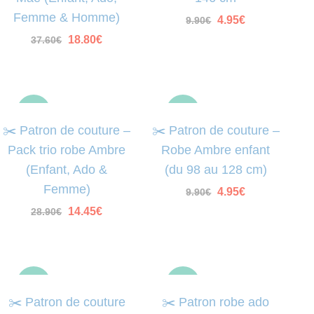
Femme & Homme)
Le
Le
4.95
€
9.90
€
prix
prix
Le
Le
18.80
€
37.60
€
initial
actuel
prix
prix
était :
est :
initial
actuel
9.90€.
4.95€.
était :
est :
37.60€.
18.80€.
-50%
-50%
✂️ Patron de couture –
✂️ Patron de couture –
Pack trio robe Ambre
Robe Ambre enfant
(Enfant, Ado &
(du 98 au 128 cm)
Femme)
Le
Le
4.95
€
9.90
€
prix
prix
Le
Le
14.45
€
28.90
€
initial
actuel
prix
prix
était :
est :
initial
actuel
9.90€.
4.95€.
était :
est :
28.90€.
14.45€.
-50%
-50%
✂️ Patron de couture
✂️ Patron robe ado