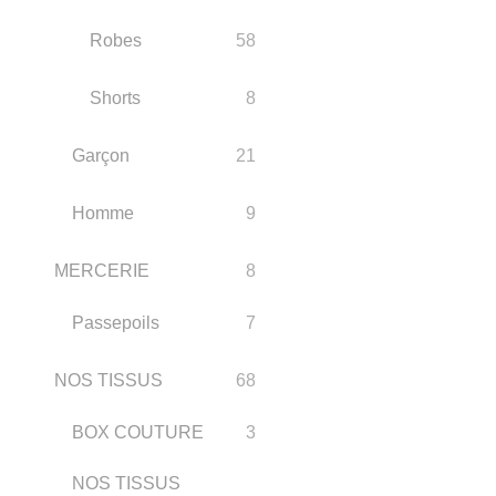
Robes
58
Shorts
8
Garçon
21
Homme
9
MERCERIE
8
Passepoils
7
NOS TISSUS
68
BOX COUTURE
3
NOS TISSUS