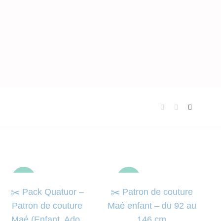
-50%
-50%
✂️ Pack Quatuor –
✂️ Patron de couture
Patron de couture
Maé enfant – du 92 au
Maé (Enfant, Ado,
146 cm