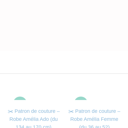
-50%
-50%
✂️ Patron de couture –
✂️ Patron de couture –
Robe Amélia Ado (du
Robe Amélia Femme
134 au 170 cm)
(du 36 au 52)