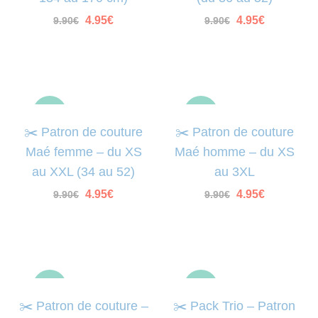
Le
Le
Le
Le
4.95
€
4.95
€
9.90
€
9.90
€
prix
prix
prix
prix
initial
actuel
initial
actuel
était :
est :
était :
est :
9.90€.
4.95€.
9.90€.
4.95€.
-50%
-50%
✂️ Patron de couture
✂️ Patron de couture
Maé femme – du XS
Maé homme – du XS
au XXL (34 au 52)
au 3XL
Le
Le
Le
Le
4.95
€
4.95
€
9.90
€
9.90
€
prix
prix
prix
prix
initial
actuel
initial
actuel
était :
est :
était :
est :
9.90€.
4.95€.
9.90€.
4.95€.
-50%
-50%
✂️ Patron de couture –
✂️ Pack Trio – Patron