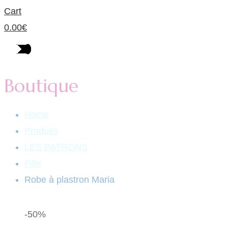
Cart
0.00
€
Boutique
Home
Produits
LES PATRONS
Fille
Robe à plastron Maria
-50%