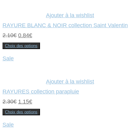
Ajouter à la wishlist
RAYURE BLANC & NOIR collection Saint Valentin
Le
Le
2.10
€
0.84
€
prix
prix
Choix des options
Ce
initial
actuel
produit
Sale
a
était :
plusieurs
est :
variations.
Les
2.10€.
0.84€.
options
Ajouter à la wishlist
peuvent
être
RAYURES collection parapluie
choisies
sur
Le
Le
2.30
€
1.15
€
la
page
prix
prix
du
Choix des options
produit
Ce
initial
actuel
produit
Sale
a
était :
plusieurs
est :
variations.
Les