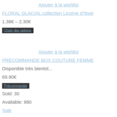
Ajouter à la wishlist
FLORAL GLACIAL collection Licorne d’hiver
1.38
€
–
2.30
€
Choix des options
Ce
produit
a
plusieurs
variations.
Ajouter à la wishlist
Les
options
PRECOMMANDE BOX COUTURE FEMME
peuvent
être
Disponible très bientot...
choisies
sur
69.90
€
la
page
du
Précommander
produit
Sold:
30
Available:
980
Sale