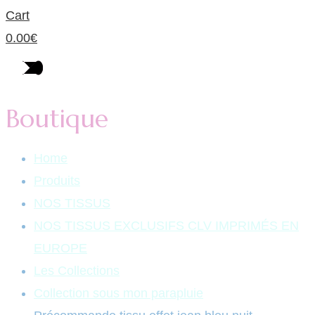
Cart
0.00
€
Boutique
Home
Produits
NOS TISSUS
NOS TISSUS EXCLUSIFS CLV IMPRIMÉS EN
EUROPE
Les Collections
Collection sous mon parapluie