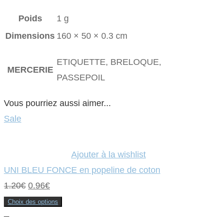
Poids
1 g
Dimensions
160 × 50 × 0.3 cm
ETIQUETTE, BRELOQUE,
MERCERIE
PASSEPOIL
Vous pourriez aussi aimer...
Sale
Ajouter à la wishlist
UNI BLEU FONCE en popeline de coton
Le
Le
1.20
€
0.96
€
prix
prix
Choix des options
Ce
initial
actuel
produit