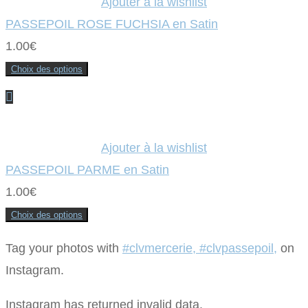
Ajouter à la wishlist
peuvent
être
PASSEPOIL ROSE FUCHSIA en Satin
choisies
sur
1.00
€
la
page
du
Choix des options
produit
Ce
produit
a
plusieurs
variations.
Les
options
Ajouter à la wishlist
peuvent
être
PASSEPOIL PARME en Satin
choisies
sur
1.00
€
la
page
du
Choix des options
produit
Ce
produit
a
Tag your photos with
#clvmercerie, #clvpassepoil,
on
plusieurs
variations.
Instagram.
Les
options
peuvent
Instagram has returned invalid data.
être