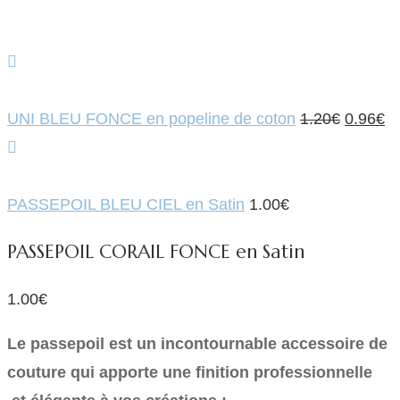
Le
L
UNI BLEU FONCE en popeline de coton
1.20
€
0.96
€
prix
pr
initial
ac
était :
es
PASSEPOIL BLEU CIEL en Satin
1.00
€
1.20€.
0.
PASSEPOIL CORAIL FONCE en Satin
1.00
€
Le passepoil est un incontournable accessoire de
couture qui apporte une finition professionnelle