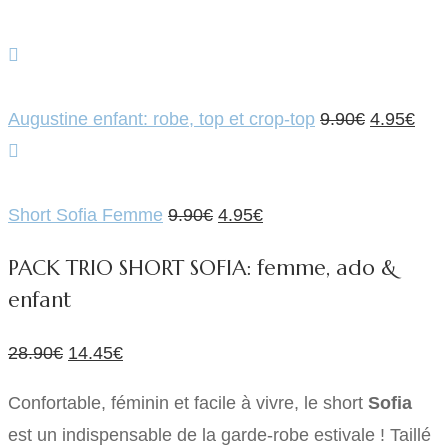
Le
Le
Augustine enfant: robe, top et crop-top
9.90
€
4.95
€
prix
prix
initial
actu
Le
Le
était :
est :
Short Sofia Femme
9.90
€
4.95
€
prix
prix
9.90€.
4.95
PACK TRIO SHORT SOFIA: femme, ado &
initial
actuel
enfant
était :
est :
9.90€.
4.95€.
Le
Le
28.90
€
14.45
€
prix
prix
Confortable, féminin et facile à vivre, le short
Sofia
initial
actuel
est un indispensable de la garde-robe estivale ! Taillé
était :
est :