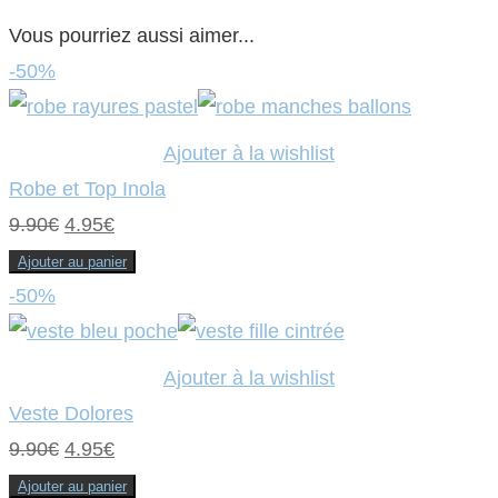
Vous pourriez aussi aimer...
-50%
Ajouter à la wishlist
Robe et Top Inola
Le
Le
9.90
€
4.95
€
prix
prix
Ajouter au panier
initial
actuel
-50%
était :
est :
9.90€.
4.95€.
Ajouter à la wishlist
Veste Dolores
Le
Le
9.90
€
4.95
€
prix
prix
Ajouter au panier