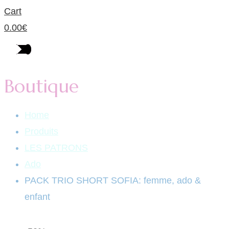
Cart
0.00
€
Boutique
Home
Produits
LES PATRONS
Ado
PACK TRIO SHORT SOFIA: femme, ado &
enfant