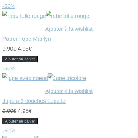
initial
actuel
-50%
était :
est :
9.90€.
4.95€.
Ajouter à la wishlist
Patron robe Marilyn
Le
Le
9.90
€
4.95
€
prix
prix
Ajouter au panier
initial
actuel
-50%
était :
est :
9.90€.
4.95€.
Ajouter à la wishlist
Jupe à 3 couches Lucette
Le
Le
9.90
€
4.95
€
prix
prix
Ajouter au panier
initial
actuel
-50%