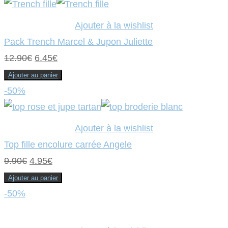
était :
est :
9.90€.
4.95€.
Ajouter à la wishlist
Pack Trench Marcel & Jupon Juliette
Le
Le
12.90
€
6.45
€
prix
prix
Ajouter au panier
initial
actuel
-50%
était :
est :
12.90€.
6.45€.
Ajouter à la wishlist
Top fille encolure carrée Angele
Le
Le
9.90
€
4.95
€
prix
prix
Ajouter au panier
initial
actuel
-50%
était :
est :
9.90€.
4.95€.