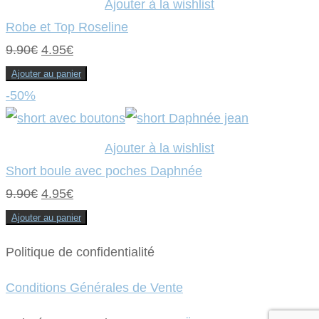
Ajouter à la wishlist
Robe et Top Roseline
Le
Le
9.90
€
4.95
€
prix
prix
Ajouter au panier
initial
actuel
-50%
était :
est :
9.90€.
4.95€.
Ajouter à la wishlist
Short boule avec poches Daphnée
Le
Le
9.90
€
4.95
€
prix
prix
Ajouter au panier
initial
actuel
Politique de confidentialité
était :
est :
9.90€.
4.95€.
Conditions Générales de Vente