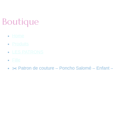
Boutique
Home
Produits
LES PATRONS
Fille
✂️ Patron de couture – Poncho Salomé – Enfant 