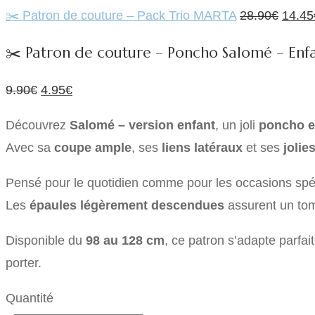
Le
✂️ Patron de couture – Pack Trio MARTA
28.90
€
14.45
prix
✂️ Patron de couture – Poncho Salomé – Enfa
initial
était :
Le
Le
9.90
€
4.95
€
28.90
prix
prix
Découvrez
Salomé – version enfant
, un joli
poncho e
initial
actuel
Avec sa
coupe ample
, ses
liens latéraux
et ses
jolie
était :
est :
9.90€.
4.95€.
Pensé pour le quotidien comme pour les occasions spéci
Les
épaules légèrement descendues
assurent un tom
Disponible du
98 au 128 cm
, ce patron s’adapte parfa
porter.
Quantité