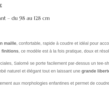
Le
était :
est :
€
prix
9.90€.
4.95€.
nt – du 98 au 128 cm
actuel
est :
€.
14.45€.
n maille
, confortable, rapide à coudre et idéal pour ac
s finitions
, ce modèle est à la fois pratique, doux et ré
ales, Salomé se porte facilement par-dessus un tee-shirt
bé naturel et élégant tout en laissant une
grande liber
itement aux morphologies enfantines et permet de coudre u