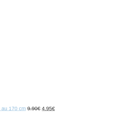
Le
Le
4 au 170 cm
9.90
€
4.95
€
prix
prix
initial
actuel