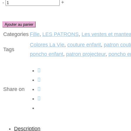
Quantité
-
+
Ajouter au panier
Categories
Fille
,
LES PATRONS
,
Les vestes et mante
Colores La Vie
,
couture enfant
,
patron cout
Tags
poncho enfant
,
patron projecteur
,
poncho en
Share on
Description