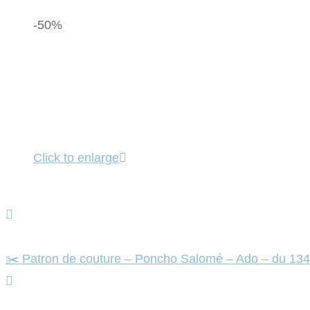
-50%
Click to enlarge
✂️ Patron de couture – Poncho Salomé – Ado – du 13