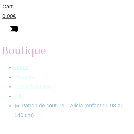
Cart
0.00
€
Boutique
Home
Produits
LES PATRONS
Fille
✂️ Patron de couture – Alicia (enfant du 98 au
140 cm)