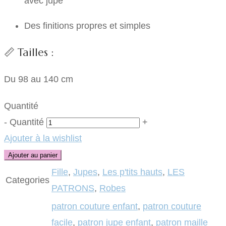
avec jupe
Des finitions propres et simples
📏 Tailles :
Du 98 au 140 cm
Quantité
-
Quantité
+
Ajouter à la wishlist
Ajouter au panier
Fille
,
Jupes
,
Les p'tits hauts
,
LES
Categories
PATRONS
,
Robes
patron couture enfant
,
patron couture
facile
,
patron jupe enfant
,
patron maille