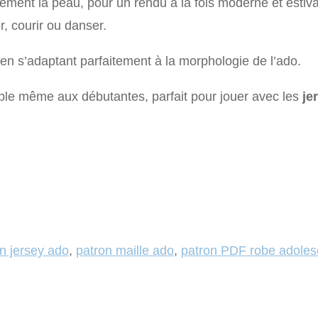
tement la peau, pour un rendu à la fois moderne et estiv
r, courir ou danser.
en s’adaptant parfaitement à la morphologie de l’ado.
ble même aux débutantes, parfait pour jouer avec les
je
n jersey ado
,
patron maille ado
,
patron PDF robe adoles