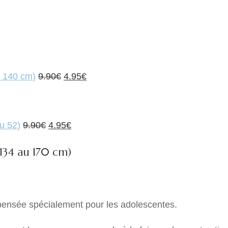
Le
Le
u 140 cm)
9.90
€
4.95
€
prix
prix
initial
actuel
Le
était :
Le
est :
u 52)
9.90
€
4.95
€
prix
9.90€.
prix
4.95€.
134 au 170 cm)
initial
actuel
était :
est :
9.90€.
4.95€.
 pensée spécialement pour les adolescentes.