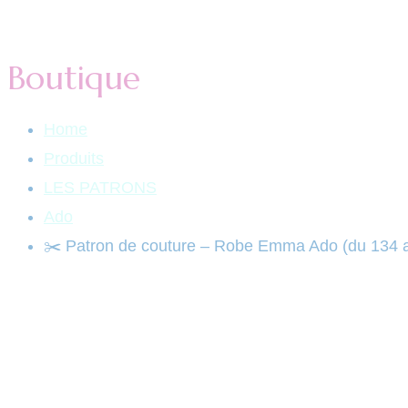
Boutique
Home
Produits
LES PATRONS
Ado
✂️ Patron de couture – Robe Emma Ado (du 134 