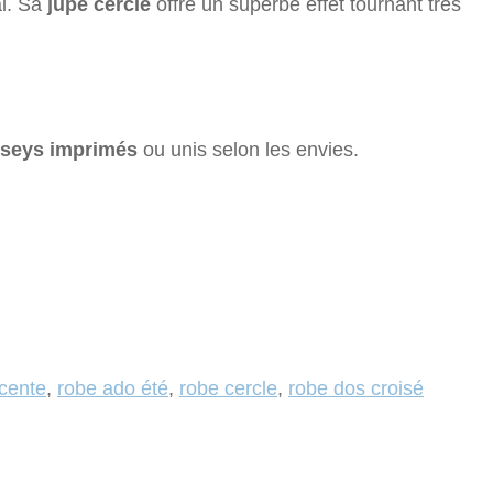
al. Sa
jupe cercle
offre un superbe effet tournant très
rseys imprimés
ou unis selon les envies.
cente
,
robe ado été
,
robe cercle
,
robe dos croisé