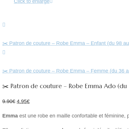
Click to enlarge
✂️ Patron de couture – Robe Emma – Enfant (du 98 a
✂️ Patron de couture – Robe Emma – Femme (du 36 a
✂️ Patron de couture – Robe Emma Ado (du 
Le
Le
9.90
€
4.95
€
prix
prix
Emma
est une robe en maille confortable et féminine,
initial
actuel
était :
est :