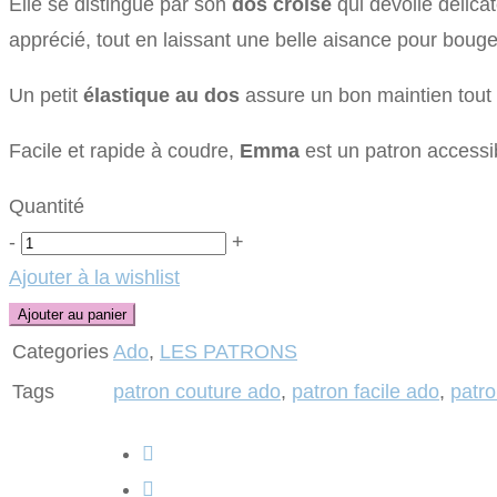
Elle se distingue par son
dos croisé
qui dévoile délica
9.90€.
4.95€.
apprécié, tout en laissant une belle aisance pour bouge
Un petit
élastique au dos
assure un bon maintien tout 
Facile et rapide à coudre,
Emma
est un patron accessi
Quantité
Quantité
-
+
Ajouter à la wishlist
Ajouter au panier
Categories
Ado
,
LES PATRONS
Tags
patron couture ado
,
patron facile ado
,
patro