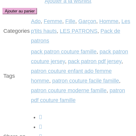
Ajouter à la wishlist
Ajouter au panier
Ado
,
Femme
,
Fille
,
Garçon
,
Homme
,
Les
Categories
p'tits hauts
,
LES PATRONS
,
Pack de
patrons
pack patron couture famille
,
pack patron
couture jersey
,
pack patron pdf jersey
,
patron couture enfant ado femme
Tags
homme
,
patron couture facile famille
,
patron couture moderne famille
,
patron
pdf couture famille