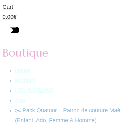
Cart
0.00
€
Boutique
Home
Produits
LES PATRONS
Ado
✂️ Pack Quatuor – Patron de couture Maé
(Enfant, Ado, Femme & Homme)