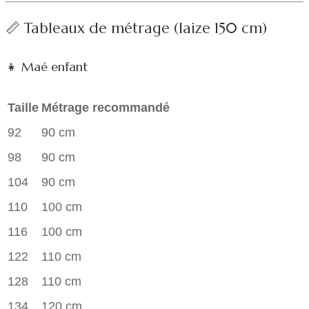
📏 Tableaux de métrage (laize 150 cm)
👧 Maé enfant
Taille
Métrage recommandé
92
90 cm
98
90 cm
104
90 cm
110
100 cm
116
100 cm
122
110 cm
128
110 cm
134
120 cm