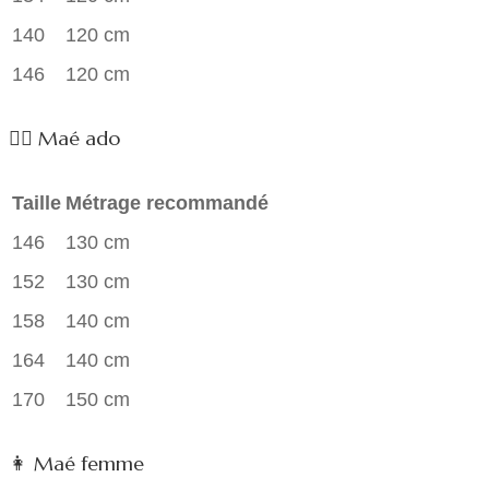
140
120 cm
146
120 cm
👱‍♀️ Maé ado
Taille
Métrage recommandé
146
130 cm
152
130 cm
158
140 cm
164
140 cm
170
150 cm
👩 Maé femme